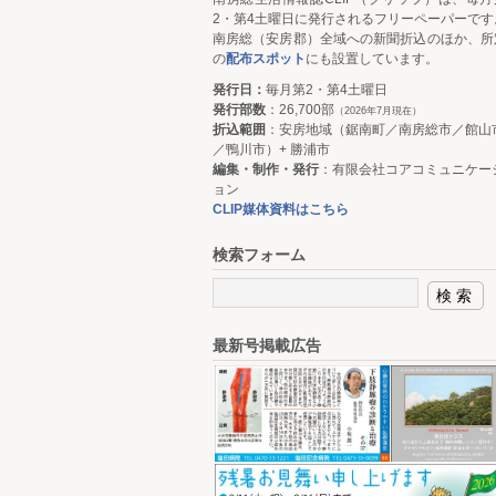
2・第4土曜日に発行されるフリーペーパーです
南房総（安房郡）全域への新聞折込のほか、所
の
配布スポット
にも設置しています。
発行日：
毎月第2・第4土曜日
発行部数
：26,700部
（2026年7月現在）
折込範囲
：安房地域（鋸南町／南房総市／館山
／鴨川市）+ 勝浦市
編集・制作・発行
：有限会社コアコミュニケー
ョン
CLIP媒体資料はこちら
検索フォーム
最新号掲載広告