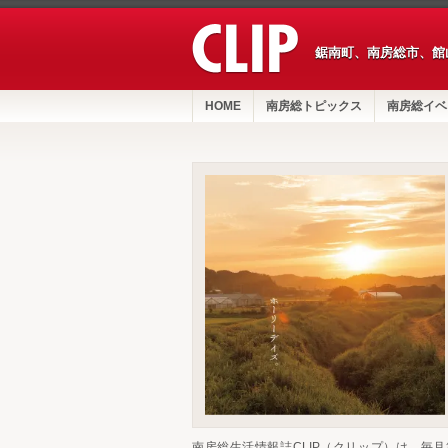
鋸南町、南房総市、館
HOME
南房総トピックス
南房総イベ
南房総生活情報誌CLIP（クリップ）は、毎月