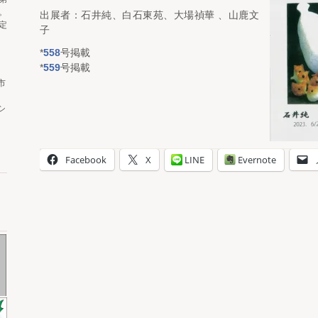
。
出展者：石井純、白石東苑、大場禎華 、山鹿文
定
子
*
558
号掲載
*
559
号掲載
市
シ
Facebook
X
LINE
Evernote