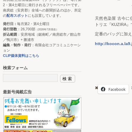
2・第4土曜日に発行されるフリーペーパーです。
南房総（安房郡）全域への新聞折込のほか、所定
の
配布スポット
にも設置しています。
天然色染屋 古今に
発行日：
毎月第2・第4土曜日
トリエ『KUZIRA』
発行部数
：26,700部
（2026年7月現在）
定番のバッグに加え
折込範囲
：安房地域（鋸南町／南房総市／館山市
／鴨川市）+ 勝浦市
http://kocon.a.la9.
編集・制作・発行
：有限会社コアコミュニケーシ
ョン
CLIP媒体資料はこちら
検索フォーム
Facebook
最新号掲載広告