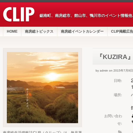
鋸南町、南房総市、館山市、鴨川市のイベント情報他
HOME
南房総トピックス
南房総イベントカレンダー
CLIP掲載広
『KUZIRA』
by admin on 2015年7月9日
日時:
場所:
お問い合わ
せ:
南房総生活情報誌CLIP（クリップ）は、毎月第