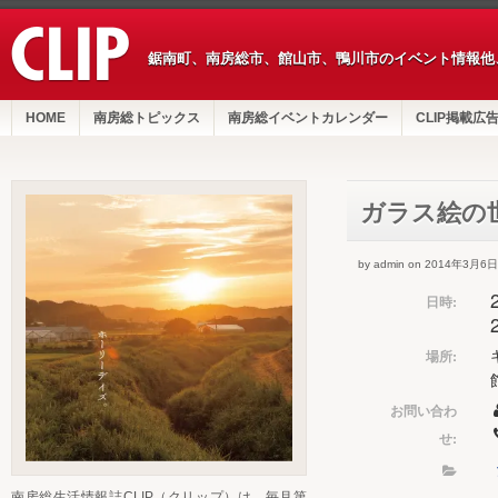
鋸南町、南房総市、館山市、鴨川市のイベント情報他
HOME
南房総トピックス
南房総イベントカレンダー
CLIP掲載広
ガラス絵の世
by admin on 2014年3月6日
日時:
場所:
お問い合わ
せ:
南房総生活情報誌CLIP（クリップ）は、毎月第