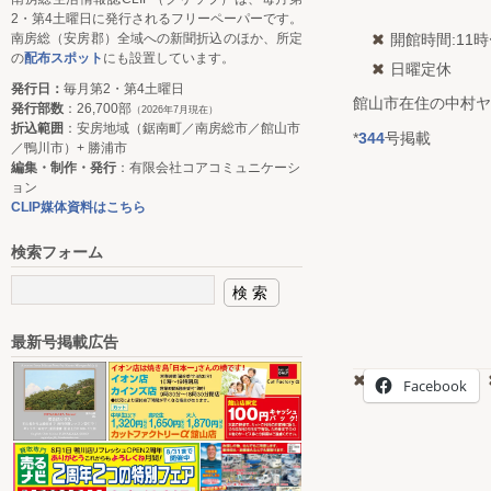
2・第4土曜日に発行されるフリーペーパーです。
南房総（安房郡）全域への新聞折込のほか、所定
開館時間:11時
の
配布スポット
にも設置しています。
日曜定休
発行日：
毎月第2・第4土曜日
館山市在住の中村ヤ
発行部数
：26,700部
（2026年7月現在）
折込範囲
：安房地域（鋸南町／南房総市／館山市
*
344
号掲載
／鴨川市）+ 勝浦市
編集・制作・発行
：有限会社コアコミュニケーシ
ョン
CLIP媒体資料はこちら
検索フォーム
最新号掲載広告
Facebook