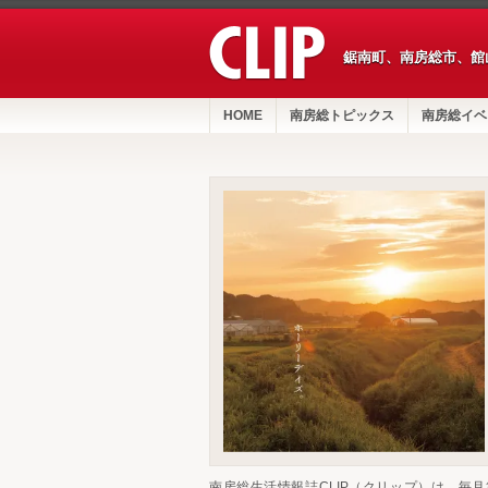
鋸南町、南房総市、館
HOME
南房総トピックス
南房総イベ
南房総生活情報誌CLIP（クリップ）は、毎月