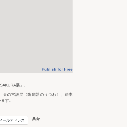
Publish for Free
AKURA展」。
逆襲～、春の常設展〈陶磁器のうつわ〉、絵本
います。
共有:
メールアドレス