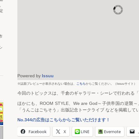
。
定
市
シ
Powered by
Issuu
※誌面プレビューが表示されない場合は、
こちら
からご覧ください。（Issuuサイト）
今回のトピックスは、千倉のギャラリー・シーレで行われる「S
ほかにも、ROOM STYLE、We are God～子供帝国の
「うんこはごちそう」出版記念トークライブ などを掲載して
No.344の広告はこちらからご覧いただけます！
Facebook
X
LINE
Evernote