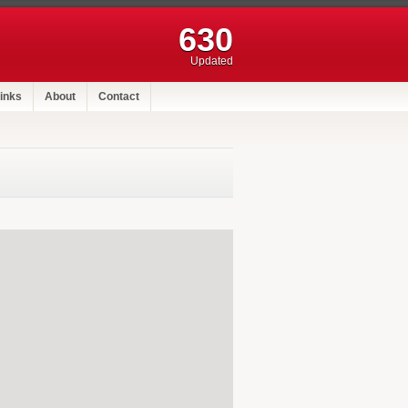
630
Updated
inks
About
Contact