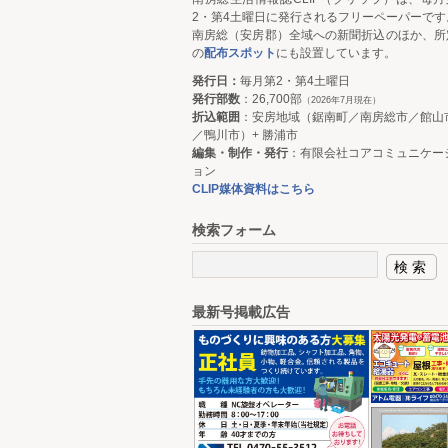
2・第4土曜日に発行されるフリーペーパーです
南房総（安房郡）全域への新聞折込のほか、所
の
配布スポット
にも設置しています。
発行日：
毎月第2・第4土曜日
発行部数
：26,700部
（2026年7月現在）
折込範囲
：安房地域（鋸南町／南房総市／館山
／鴨川市）+ 勝浦市
編集・制作・発行
：有限会社コアコミュニケー
ョン
CLIP媒体資料はこちら
検索フォーム
最新号掲載広告