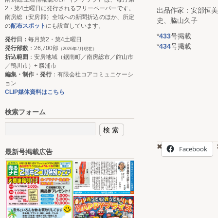
2・第4土曜日に発行されるフリーペーパーです。
出品作家：安部恒美、
南房総（安房郡）全域への新聞折込のほか、所定
史、脇山久子
の
配布スポット
にも設置しています。
*
433
号掲載
発行日：
毎月第2・第4土曜日
*
434
号掲載
発行部数
：26,700部
（2026年7月現在）
折込範囲
：安房地域（鋸南町／南房総市／館山市
／鴨川市）+ 勝浦市
編集・制作・発行
：有限会社コアコミュニケーシ
ョン
CLIP媒体資料はこちら
検索フォーム
Facebook
最新号掲載広告