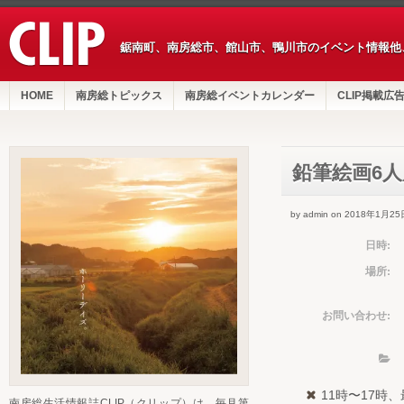
鋸南町、南房総市、館山市、鴨川市のイベント情報他
HOME
南房総トピックス
南房総イベントカレンダー
CLIP掲載広
鉛筆絵画6人
by admin on 2018年1月25
日時:
場所:
お問い合わせ:
11時〜17時
南房総生活情報誌CLIP（クリップ）は、毎月第