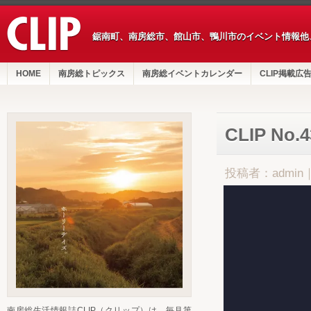
鋸南町、南房総市、館山市、鴨川市のイベント情報他
HOME
南房総トピックス
南房総イベントカレンダー
CLIP掲載広
CLIP No.
投稿者：admin
南房総生活情報誌CLIP（クリップ）は、毎月第