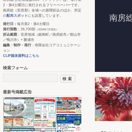
2・第4土曜日に発行されるフリーペーパーです。
南房総（安房郡）全域への新聞折込のほか、所定
の
配布スポット
にも設置しています。
発行日：
毎月第2・第4土曜日
発行部数
：26,700部
（2026年7月現在）
折込範囲
：安房地域（鋸南町／南房総市／館山市
／鴨川市）+ 勝浦市
編集・制作・発行
：有限会社コアコミュニケーシ
ョン
CLIP媒体資料はこちら
検索フォーム
最新号掲載広告