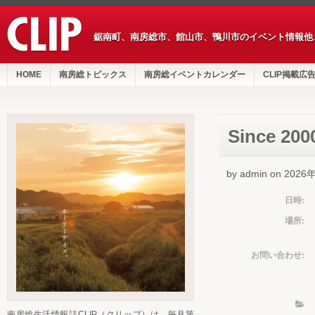
鋸南町、南房総市、館山市、鴨川市のイベント情報他
HOME
南房総トピックス
南房総イベントカレンダー
CLIP掲載広
Since 
by admin on 202
日時:
場所:
お問い合わせ:
南房総生活情報誌CLIP（クリップ）は、毎月第