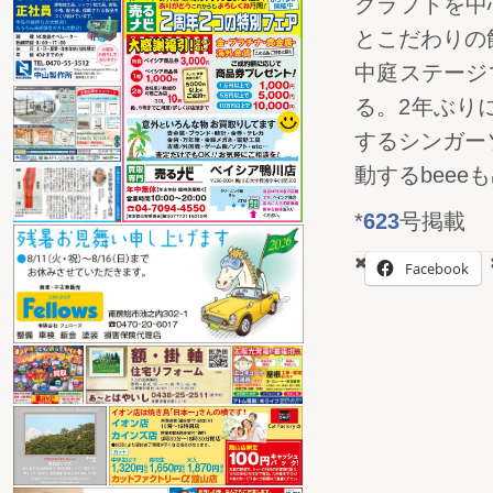
クラフトを中
とこだわりの
中庭ステージ
る。2年ぶり
するシンガーソ
動するbeee
*
623
号掲載
Facebook