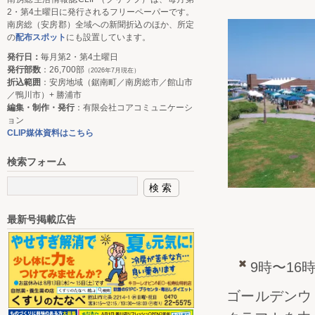
2・第4土曜日に発行されるフリーペーパーです。
南房総（安房郡）全域への新聞折込のほか、所定
の
配布スポット
にも設置しています。
発行日：
毎月第2・第4土曜日
発行部数
：26,700部
（2026年7月現在）
折込範囲
：安房地域（鋸南町／南房総市／館山市
／鴨川市）+ 勝浦市
編集・制作・発行
：有限会社コアコミュニケーシ
ョン
CLIP媒体資料はこちら
検索フォーム
最新号掲載広告
9時〜16
ゴールデンウ