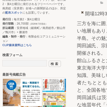
2・第4土曜日に発行されるフリーペーパーです。
南房総（安房郡）全域への新聞折込のほか、所定
開場12時
の
配布スポット
にも設置しています。
発行日：
毎月第2・第4土曜日
三方を海に囲
発行部数
：26,700部
（2026年7月現在）
折込範囲
：安房地域（鋸南町／南房総市／館山市
い地層もあり
／鴨川市）+ 勝浦市
編集・制作・発行
：有限会社コアコミュニケーシ
半島。その魅
ョン
岡田誠氏、宗
CLIP媒体資料はこちら
開催される。
検索フォーム
館山ふるさと
東京海洋大学
知識、美味し
最新号掲載広告
者たちとと
と、全国各地
岡田誠氏は茨
な地質年代「