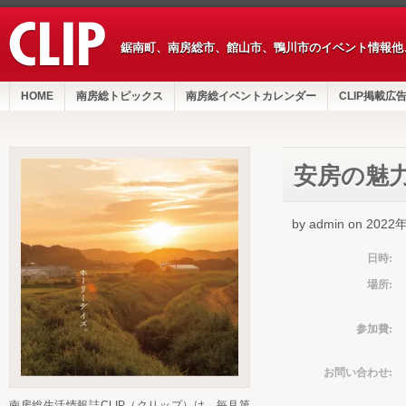
鋸南町、南房総市、館山市、鴨川市のイベント情報他
HOME
南房総トピックス
南房総イベントカレンダー
CLIP掲載広
安房の魅
by admin on 202
日時:
場所:
参加費:
お問い合わせ:
南房総生活情報誌CLIP（クリップ）は、毎月第