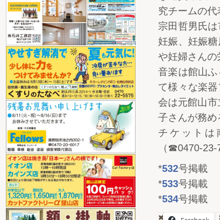
究チームの代
宗田哲男氏は
妊娠、妊娠糖
や妊婦さんの
音楽は館山ふ
て様々な楽器
会は元館山市立
子さんが務め
チケットは南総
（☎0‌4‌7‌0-
*
532
号掲載
*
533
号掲載
*
534
号掲載