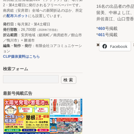
2・第4土曜日に発行されるフリーペーパーです。
16名の出品者の作
南房総（安房郡）全域への新聞折込のほか、所定
留美、中林よし江
の
配布スポット
にも設置しています。
井佐喜江、山口雪香
発行日：
毎月第2・第4土曜日
*
460
号掲載
発行部数
：26,700部
（2026年7月現在）
*
461
号掲載
折込範囲
：安房地域（鋸南町／南房総市／館山市
／鴨川市）+ 勝浦市
Facebook
編集・制作・発行
：有限会社コアコミュニケーシ
ョン
CLIP媒体資料はこちら
検索フォーム
最新号掲載広告