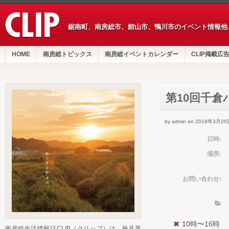
鋸南町、南房総市、館山市、鴨川市のイベント情報他
HOME
南房総トピックス
南房総イベントカレンダー
CLIP掲載広
第10回千
by admin on 2019年3月20
日時:
場所:
お問い合わせ:
10時〜16時
南房総生活情報誌CLIP（クリップ）は、毎月第