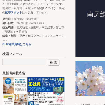
2・第4土曜日に発行されるフリーペーパーです。
南房総（安房郡）全域への新聞折込のほか、所定
の
配布スポット
にも設置しています。
発行日：
毎月第2・第4土曜日
発行部数
：26,700部
（2026年7月現在）
折込範囲
：安房地域（鋸南町／南房総市／館山市
／鴨川市）+ 勝浦市
編集・制作・発行
：有限会社コアコミュニケーシ
ョン
CLIP媒体資料はこちら
検索フォーム
最新号掲載広告