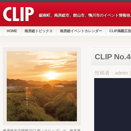
鋸南町、南房総市、館山市、鴨川市のイベント情報他
HOME
南房総トピックス
南房総イベントカレンダー
CLIP掲載広
CLIP No.
投稿者：admin
南房総生活情報誌CLIP（クリップ）は、毎月第