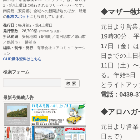
2・第4土曜日に発行されるフリーペーパーです。
◆マザー牧
南房総（安房郡）全域への新聞折込のほか、所定
の
配布スポット
にも設置しています。
発行日：
毎月第2・第4土曜日
元日より営業
発行部数
：26,700部
（2026年7月現在）
19時30分。
折込範囲
：安房地域（鋸南町／南房総市／館山市
／鴨川市）+ 勝浦市
17日（金）
編集・制作・発行
：有限会社コアコミュニケーシ
ョン
日までの土日
CLIP媒体資料はこちら
11日（土）
検索フォーム
る。年始5日
とライトアッ
電話：0439-37
最新号掲載広告
◆アロハガ
元日より営業。
日まで）