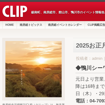
鋸南町、南房総市、館山市、鴨川市のイベント情報他
HOME
南房総トピックス
南房総イベントカレンダー
CLIP掲載広
2025お
投稿者：admin
◆鴨川シー
元日より営業。
降は16時まで
日（木）・2
電話：04-7093
南房総生活情報誌CLIP（クリップ）は、毎月第