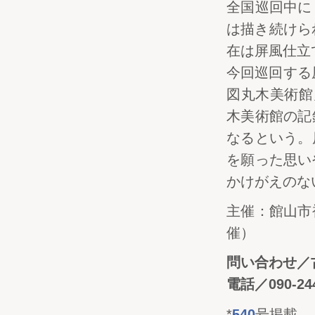
全国巡回中に
は描き続けら
在は屏風仕立
今回巡回する
図丸木美術館
木美術館の記
なるという。
を願った思い
かけがえのな
主催：館山市
催）
問い合わせ／
電話／090-244
*
540
号掲載