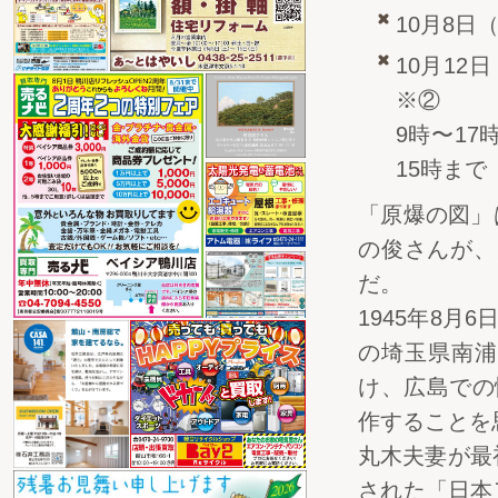
10月8日
10月12
※②
9時〜1
15時まで
「原爆の図」
の俊さんが、
だ。
1945年8月
の埼玉県南浦
け、広島での
作することを
丸木夫妻が最
された「日本