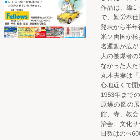
作品は、縦1
で、勤労奉仕
発表から半年
米ソ両国が核
名運動が広が
大の被爆者の
なかった人た
丸木夫妻は「
心地近くで開
1953年ま
原爆の図の展
館、寺、教会
治会、文化サ
日数はのべ6