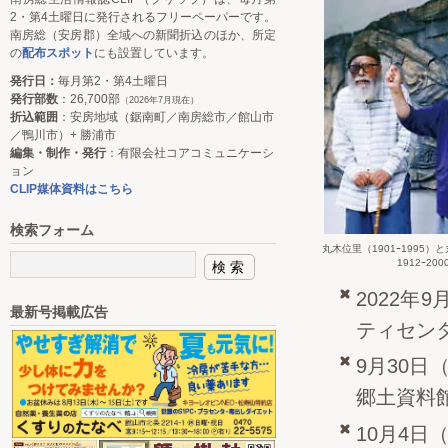
2・第4土曜日に発行されるフリーペーパーです。
南房総（安房郡）全域への新聞折込のほか、所定
の
配布スポット
にも設置しています。
発行日：
毎月第2・第4土曜日
発行部数
：26,700部
（2026年7月現在）
折込範囲
：安房地域（鋸南町／南房総市／館山市
／鴨川市）+ 勝浦市
編集・制作・発行
：有限会社コアコミュニケーシ
ョン
CLIP媒体資料はこちら
検索フォーム
丸木位里（1901ｰ1995
1912ｰ200
2022年
最新号掲載広告
ティセン
9月30日
郷土資料館
10月4