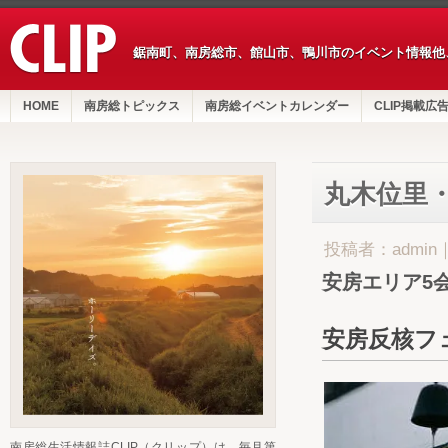
鋸南町、南房総市、館山市、鴨川市のイベント情報他
HOME
南房総トピックス
南房総イベントカレンダー
CLIP掲載広
丸木位里
投稿者：admin
安房エリア5
安房反核フ
南房総生活情報誌CLIP（クリップ）は、毎月第