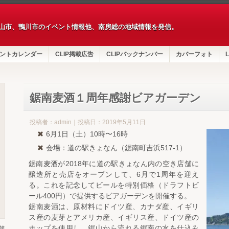
山市、鴨川市のイベント情報他、南房総の地域情報を発信。
ントカレンダー
CLIP掲載広告
CLIPバックナンバー
カバーフォト
L
鋸南麦酒１周年感謝ビアガーデン
投稿者：admin｜投稿日：2019年5月11日
6月1日（土）10時〜16時
会場：道の駅きょなん（鋸南町吉浜517-1）
鋸南麦酒が2018年に道の駅きょなん内の空き店舗に
醸造所と売店をオープンして、6月で1周年を迎え
る。これを記念してビールを特別価格（ドラフトビ
ール400円）で提供するビアガーデンを開催する。
鋸南麦酒は、原材料にドイツ産、カナダ産、イギリ
ス産の麦芽とアメリカ産、イギリス産、ドイツ産の
ホップを使用し、鋸山から流れる鋸南の水を仕込み
第