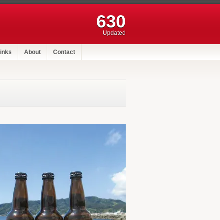
630
Updated
inks
About
Contact