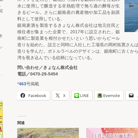
。
水に使用して醸造する非熱処理で無ろ過の酵母が生
定
きるビール。さらに鋸南産の農産物や加工品を副原
料として使用している。
鋸南麦酒を製造するきょなん株式会社は地元住民と
移住者が集まった企業で、2017年に設立された。鋸
市
南町に製造業を根付かせたいという思いからビール
造りを始めた。設立と同時に入社した工場長の岡村拓寛さん
シ
造りを学んだ。ボトルラベルのデザインは、鋸南町に古くか
湾を覗き込んでいる絵柄になっている。
問い合わせ／きょなん株式会社
電話／0470-29-5454
*
463
号掲載
Facebook
X
LINE
Evernote
関連