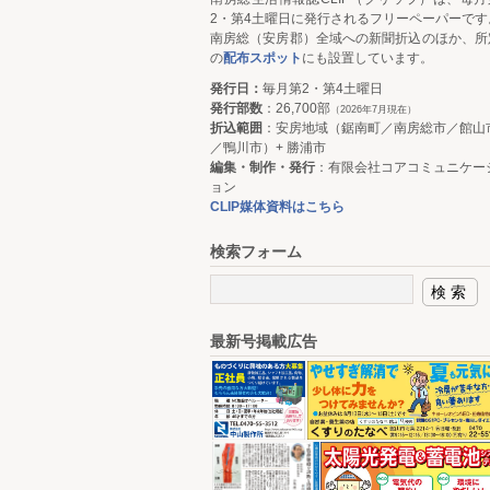
2・第4土曜日に発行されるフリーペーパーです
南房総（安房郡）全域への新聞折込のほか、所
の
配布スポット
にも設置しています。
発行日：
毎月第2・第4土曜日
発行部数
：26,700部
（2026年7月現在）
折込範囲
：安房地域（鋸南町／南房総市／館山
／鴨川市）+ 勝浦市
編集・制作・発行
：有限会社コアコミュニケー
ョン
CLIP媒体資料はこちら
検索フォーム
最新号掲載広告