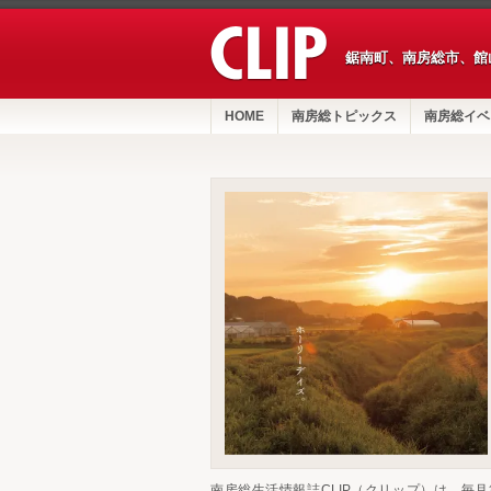
鋸南町、南房総市、館
HOME
南房総トピックス
南房総イベ
南房総生活情報誌CLIP（クリップ）は、毎月