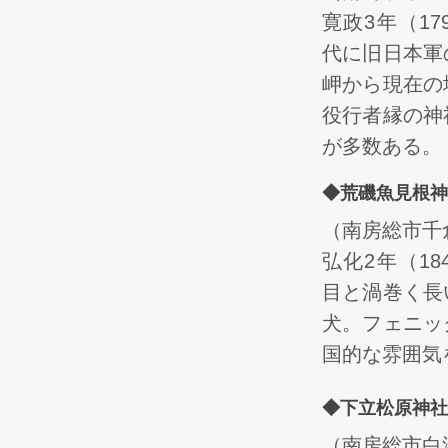
寛政3年（17
代に旧日本軍
岬から現在の
役行者縁の神
が多数ある。
◆荒磯魚見根神
（南房総市千倉
弘化2年（18
目と渦巻く長
犬。フェニッ
国的な雰囲気
◆下立松原神社
（南房総市白浜