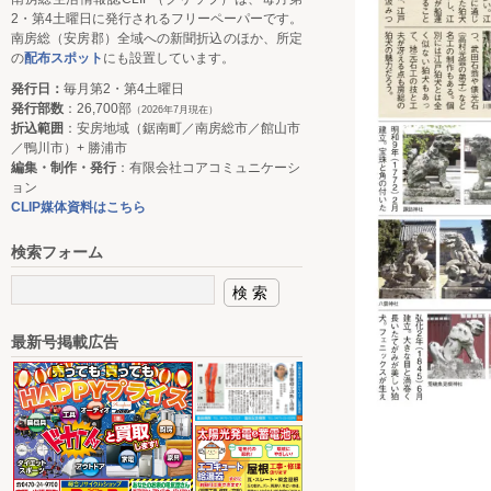
2・第4土曜日に発行されるフリーペーパーです。
南房総（安房郡）全域への新聞折込のほか、所定
の
配布スポット
にも設置しています。
発行日：
毎月第2・第4土曜日
発行部数
：26,700部
（2026年7月現在）
折込範囲
：安房地域（鋸南町／南房総市／館山市
／鴨川市）+ 勝浦市
編集・制作・発行
：有限会社コアコミュニケーシ
ョン
CLIP媒体資料はこちら
検索フォーム
最新号掲載広告