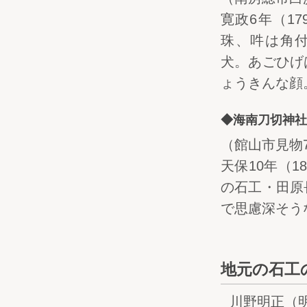
寛政6年（17
珠、吽は角
犬。あごひげ
ょうきんな顔
◆海南刀切神社
（館山市見物7
天保10年（1
の石工・田原
で思慮深そう
地元の石工
川野明正（