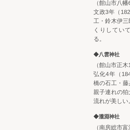
（館山市八幡6
文政3年（18
工・鈴木伊三
くりしてい
る。
◆八雲神社
（館山市正木13
弘化4年（18
橋の石工・藤
親子連れの狛
流れが美しい
◆瀧淵神社
（南房総市富浦