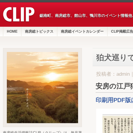
鋸南町、南房総市、館山市、鴨川市のイベント情報他
HOME
南房総トピックス
南房総イベントカレンダー
CLIP掲載広
狛犬巡り
投稿者：admin
安房の江戸
印刷用PDF
南房総生活情報誌CLIP（クリップ）は、毎月第