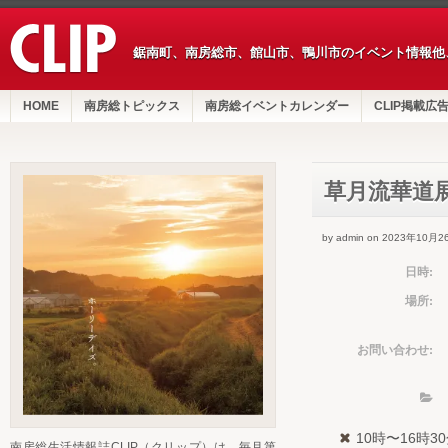
鋸南町、南房総市、館山市、鴨川市のイベント情報他
HOME
南房総トピックス
南房総イベントカレンダー
CLIP掲載広
草月流華道展
by admin on 2023年10月2
日時:
場所:
お問い合わせ:
10時〜16時
南房総生活情報誌CLIP（クリップ）は、毎月第