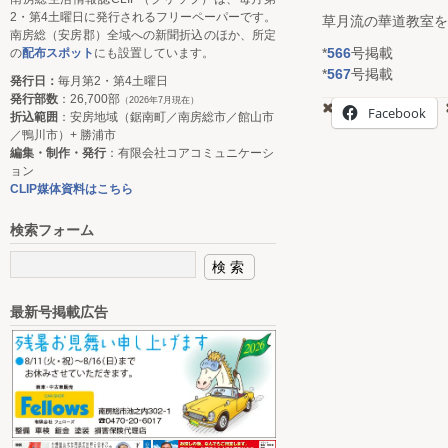
2・第4土曜日に発行されるフリーペーパーです。
草月流の華道教室を
南房総（安房郡）全域への新聞折込のほか、所定
*
566
号掲載
の
配布スポット
にも設置しています。
*
567
号掲載
発行日：
毎月第2・第4土曜日
発行部数
：26,700部
（2026年7月現在）
Facebook
折込範囲
：安房地域（鋸南町／南房総市／館山市
／鴨川市）+ 勝浦市
編集・制作・発行
：有限会社コアコミュニケーシ
ョン
CLIP媒体資料はこちら
検索フォーム
最新号掲載広告