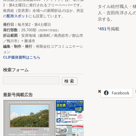
2・第4土曜日に発行されるフリーペーパーです。
タイル絵付職人・
南房総（安房郡）全域への新聞折込のほか、所定
人・吉田尚洋さん
の
配布スポット
にも設置しています。
示する。
発行日：
毎月第2・第4土曜日
*
451
号掲載
発行部数
：26,700部
（2026年7月現在）
折込範囲
：安房地域（鋸南町／南房総市／館山市
／鴨川市）+ 勝浦市
編集・制作・発行
：有限会社コアコミュニケーシ
ョン
CLIP媒体資料はこちら
検索フォーム
Facebook
最新号掲載広告