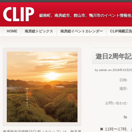
鋸南町、南房総市、館山市、鴨川市のイベント情報他
HOME
南房総トピックス
南房総イベントカレンダー
CLIP掲載広
遊日2周年
by admin on 2018年10月2
日時:
場所:
お問い合わせ:
11時〜17時
南房総生活情報誌CLIP（クリップ）は、毎月第