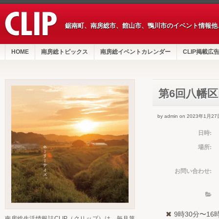
鋸南町、南房総市、館山市、鴨川市のイベント情報他
HOME
南房総トピックス
南房総イベントカレンダー
CLIP掲載広
第6回八幡
by admin on 2023年1月27
日時:
場所:
お問い合わせ:
9時30分〜16
南房総生活情報誌CLIP（クリップ）は、毎月第