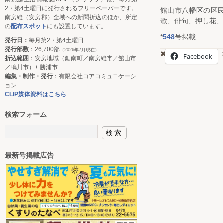
2・第4土曜日に発行されるフリーペーパーです。
館山市八幡区の区
南房総（安房郡）全域への新聞折込のほか、所定
歌、俳句、押し花、
の
配布スポット
にも設置しています。
*
548
号掲載
発行日：
毎月第2・第4土曜日
発行部数
：26,700部
（2026年7月現在）
Facebook
折込範囲
：安房地域（鋸南町／南房総市／館山市
／鴨川市）+ 勝浦市
編集・制作・発行
：有限会社コアコミュニケーシ
ョン
CLIP媒体資料はこちら
検索フォーム
最新号掲載広告