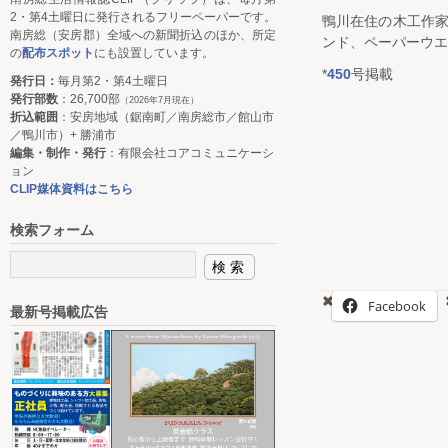
2・第4土曜日に発行されるフリーペーパーです。
鴨川在住の木工作家
南房総（安房郡）全域への新聞折込のほか、所定
ンド、ペーパーウエ
の
配布スポット
にも設置しています。
*
450
号掲載
発行日：
毎月第2・第4土曜日
発行部数
：26,700部
（2026年7月現在）
折込範囲
：安房地域（鋸南町／南房総市／館山市
／鴨川市）+ 勝浦市
編集・制作・発行
：有限会社コアコミュニケーシ
ョン
CLIP媒体資料はこちら
検索フォーム
Facebook
最新号掲載広告