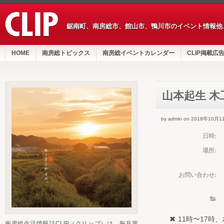
鋸南町、南房総市、館山市、鴨川市のイベント情報他
HOME
南房総トピックス
南房総イベントカレンダー
CLIP掲載広
山本起生 木
by admin on 2018年10月1
日時:
場所:
お問い合わせ:
11時〜17時
南房総生活情報誌CLIP（クリップ）は、毎月第