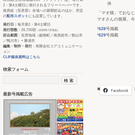
休
2・第4土曜日に発行されるフリーペーパーです。
南房総（安房郡）全域への新聞折込のほか、所定
「マオ猫」でおな
の
配布スポット
にも設置しています。
マオさんの個展。今
発行日：
毎月第2・第4土曜日
*
628
号掲載
発行部数
：26,700部
（2026年7月現在）
*
629
号掲載
折込範囲
：安房地域（鋸南町／南房総市／館山市
／鴨川市）+ 勝浦市
編集・制作・発行
：有限会社コアコミュニケーシ
ョン
CLIP媒体資料はこちら
検索フォーム
Facebook
最新号掲載広告