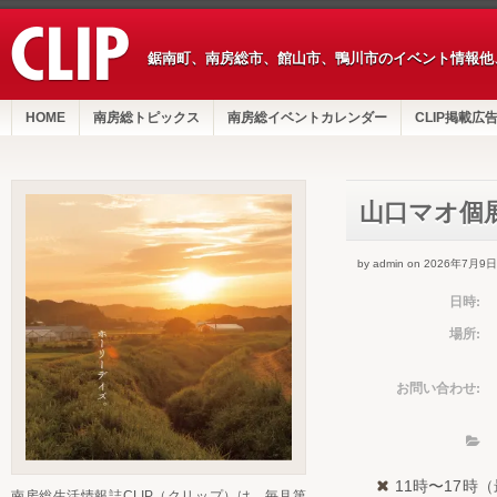
鋸南町、南房総市、館山市、鴨川市のイベント情報他
HOME
南房総トピックス
南房総イベントカレンダー
CLIP掲載広
山口マオ個
by admin on 2026年7月9日
日時:
場所:
お問い合わせ:
11時〜17時
南房総生活情報誌CLIP（クリップ）は、毎月第