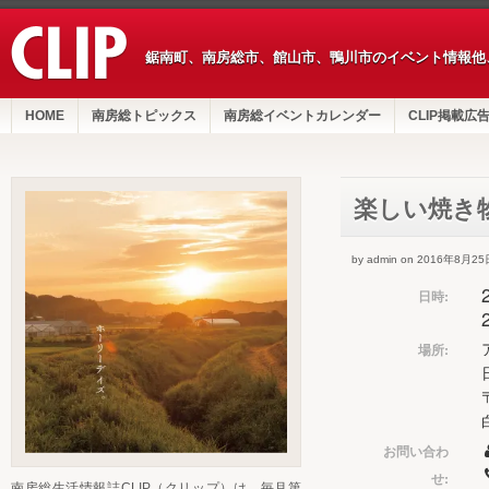
鋸南町、南房総市、館山市、鴨川市のイベント情報他
HOME
南房総トピックス
南房総イベントカレンダー
CLIP掲載広
楽しい焼き
by admin on 2016年8月25
日時:
場所:
お問い合わ
せ:
南房総生活情報誌CLIP（クリップ）は、毎月第