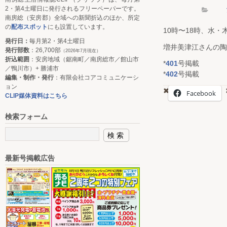
2・第4土曜日に発行されるフリーペーパーです。
南房総（安房郡）全域への新聞折込のほか、所定
の
配布スポット
にも設置しています。
10時〜18時、水・
発行日：
毎月第2・第4土曜日
増井美津江さんの陶
発行部数
：26,700部
（2026年7月現在）
折込範囲
：安房地域（鋸南町／南房総市／館山市
*
401
号掲載
／鴨川市）+ 勝浦市
*
402
号掲載
編集・制作・発行
：有限会社コアコミュニケーシ
ョン
Facebook
CLIP媒体資料はこちら
検索フォーム
最新号掲載広告