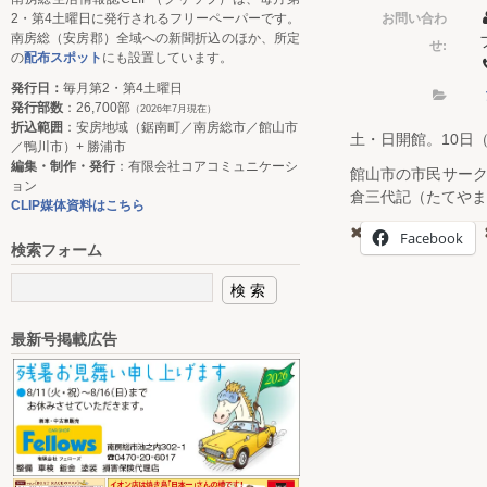
お問い合わ
2・第4土曜日に発行されるフリーペーパーです。
南房総（安房郡）全域への新聞折込のほか、所定
せ:
の
配布スポット
にも設置しています。
発行日：
毎月第2・第4土曜日
発行部数
：26,700部
（2026年7月現在）
折込範囲
：安房地域（鋸南町／南房総市／館山市
土・日開館。10日
／鴨川市）+ 勝浦市
編集・制作・発行
：有限会社コアコミュニケーシ
館山市の市民サー
ョン
倉三代記（たてやま
CLIP媒体資料はこちら
Facebook
検索フォーム
最新号掲載広告