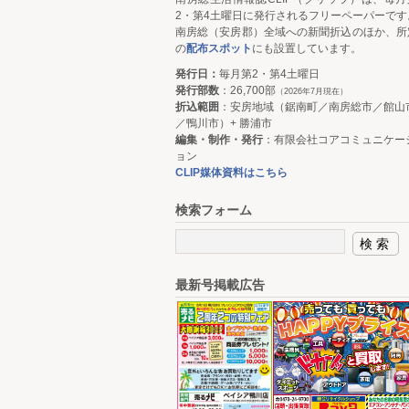
2・第4土曜日に発行されるフリーペーパーです
南房総（安房郡）全域への新聞折込のほか、所
の
配布スポット
にも設置しています。
発行日：
毎月第2・第4土曜日
発行部数
：26,700部
（2026年7月現在）
折込範囲
：安房地域（鋸南町／南房総市／館山
／鴨川市）+ 勝浦市
編集・制作・発行
：有限会社コアコミュニケー
ョン
CLIP媒体資料はこちら
検索フォーム
最新号掲載広告