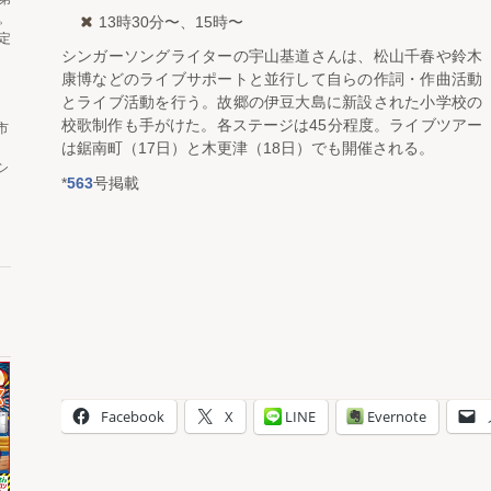
。
13時30分〜、15時〜
定
シンガーソングライターの宇山基道さんは、松山千春や鈴木
康博などのライブサポートと並行して自らの作詞・作曲活動
とライブ活動を行う。故郷の伊豆大島に新設された小学校の
校歌制作も手がけた。各ステージは45分程度。ライブツアー
市
は鋸南町（17日）と木更津（18日）でも開催される。
シ
*
563
号掲載
Facebook
X
LINE
Evernote