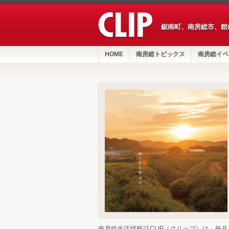
鋸南町、南房総市、館
HOME
南房総トピックス
南房総イベ
南房総生活情報誌CLIP（クリップ）は、毎月