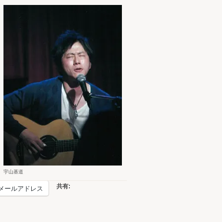
宇山基道
共有:
メールアドレス