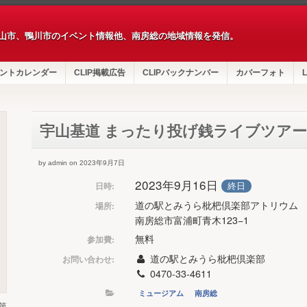
山市、鴨川市のイベント情報他、南房総の地域情報を発信。
ントカレンダー
CLIP掲載広告
CLIPバックナンバー
カバーフォト
L
宇山基道 まったり投げ銭ライブツアー
by admin on 2023年9月7日
2023年9月16日
終日
日時:
道の駅とみうら枇杷倶楽部アトリウム
場所:
南房総市富浦町青木123−1
無料
参加費:
道の駅とみうら枇杷倶楽部
お問い合わせ:
0470-33-4611
ミュージアム
南房総
第