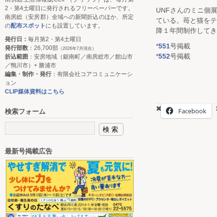
2・第4土曜日に発行されるフリーペーパーです。
UNFさんのミニ個
南房総（安房郡）全域への新聞折込のほか、所定
ている。苺と猫を
の
配布スポット
にも設置しています。
降１年間制作してき
発行日：
毎月第2・第4土曜日
*
551
号掲載
発行部数
：26,700部
（2026年7月現在）
*
552
号掲載
折込範囲
：安房地域（鋸南町／南房総市／館山市
／鴨川市）+ 勝浦市
編集・制作・発行
：有限会社コアコミュニケーシ
ョン
CLIP媒体資料はこちら
Facebook
検索フォーム
最新号掲載広告