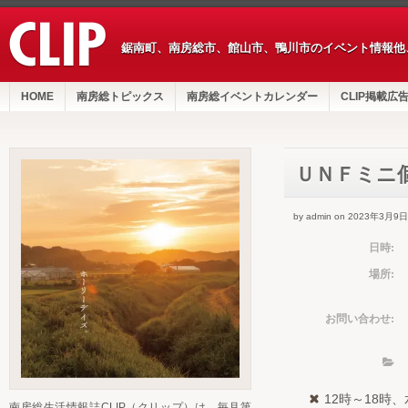
鋸南町、南房総市、館山市、鴨川市のイベント情報他
HOME
南房総トピックス
南房総イベントカレンダー
CLIP掲載広
ＵＮＦミニ
by admin on 2023年3月9日
日時:
場所:
お問い合わせ:
12時～18時
南房総生活情報誌CLIP（クリップ）は、毎月第