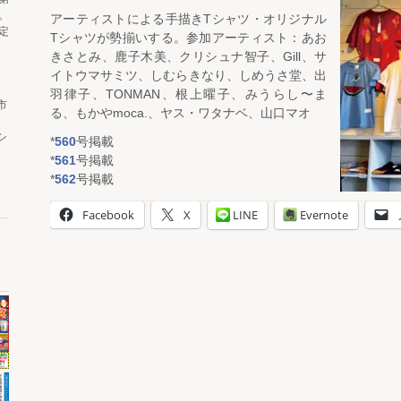
。
アーティストによる手描きTシャツ・オリジナル
定
Tシャツが勢揃いする。参加アーティスト：あお
きさとみ、鹿子木美、クリシュナ智子、Gill、サ
イトウマサミツ、しむらきなり、しめうさ堂、出
羽律子、TONMAN、根上曜子、みうらし〜ま
市
る、もかやmoca.、ヤス・ワタナベ、山口マオ
シ
*
560
号掲載
*
561
号掲載
*
562
号掲載
Facebook
X
LINE
Evernote