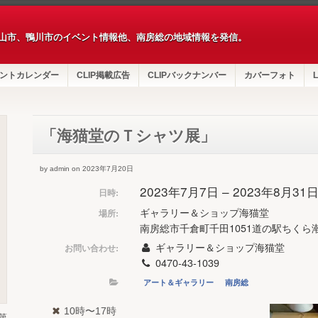
山市、鴨川市のイベント情報他、南房総の地域情報を発信。
ントカレンダー
CLIP掲載広告
CLIPバックナンバー
カバーフォト
L
「海猫堂のＴシャツ展」
by admin on 2023年7月20日
2023年7月7日 – 2023年8月31
日時:
ギャラリー＆ショップ海猫堂
場所:
南房総市千倉町千田1051道の駅ちくら
ギャラリー＆ショップ海猫堂
お問い合わせ:
0470-43-1039
アート＆ギャラリー
南房総
10時〜17時
第