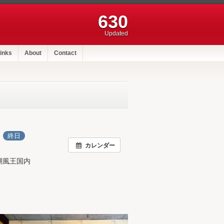
630
Updated
inks
About
Contact
日
終日
カレンダー
潮風王国内