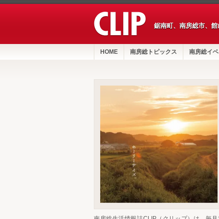
鋸南町、南房総市、館
HOME
南房総トピックス
南房総イベ
南房総生活情報誌CLIP（クリップ）は、毎月