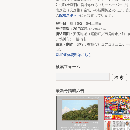
2・第4土曜日に発行されるフリーペーパーです
南房総（安房郡）全域への新聞折込のほか、所
の
配布スポット
にも設置しています。
発行日：
毎月第2・第4土曜日
発行部数
：26,700部
（2026年7月現在）
折込範囲
：安房地域（鋸南町／南房総市／館山
／鴨川市）+ 勝浦市
編集・制作・発行
：有限会社コアコミュニケー
ョン
CLIP媒体資料はこちら
検索フォーム
最新号掲載広告