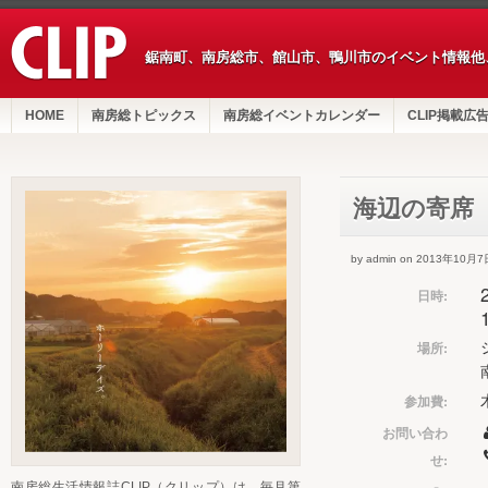
鋸南町、南房総市、館山市、鴨川市のイベント情報他
HOME
南房総トピックス
南房総イベントカレンダー
CLIP掲載広
海辺の寄席
by admin on 2013年10月7
日時:
場所:
参加費:
お問い合わ
せ:
南房総生活情報誌CLIP（クリップ）は、毎月第