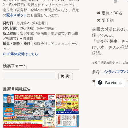
2・第4土曜日に発行されるフリーペーパーです。
南房総（安房郡）全域への新聞折込のほか、所定
定員：30名
の
配布スポット
にも設置しています。
要予約
発行日：
毎月第2・第4土曜日
発行部数
：26,700部
前回大盛況に終わ
（2026年7月現在）
折込範囲
：安房地域（鋸南町／南房総市／館山市
帰って来る。
／鴨川市）+ 勝浦市
「古今亭 菊生」さ
編集・制作・発行
：有限会社コアコミュニケーシ
けい木」さんの落
ョン
落語。
CLIP媒体資料はこちら
※終了時間は目安です。詳
検索フォーム
参考：
シラハマアパ
Facebook
最新号掲載広告