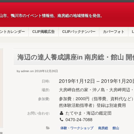
山市、鴨川市のイベント情報他、南房総の地域情報を発信。
ントカレンダー
CLIP掲載広告
CLIPバックナンバー
カバーフォト
L
海辺の達人養成講座in 南房総・館山 
by admin on 2018年12月26日
2019年1月12日 – 2019年1月2
日時:
大房岬自然の家・沖ノ島・大房岬周辺
場所:
参加費：2000円（指導費、資料代など）
参加費:
然体験活動指導者）登録は別途費用
たてやま・海辺の鑑定団
お問い合わせ:
0470-24-7088
体験・ワークショップ
南房総
館山
第