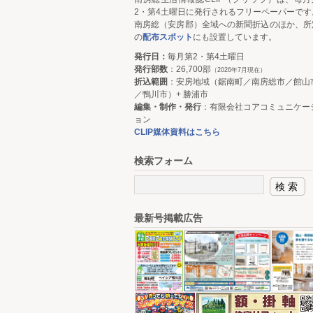
2・第4土曜日に発行されるフリーペーパーです
南房総（安房郡）全域への新聞折込のほか、所
の
配布スポット
にも設置しています。
発行日：
毎月第2・第4土曜日
発行部数
：26,700部
（2026年7月現在）
折込範囲
：安房地域（鋸南町／南房総市／館山
／鴨川市）+ 勝浦市
編集・制作・発行
：有限会社コアコミュニケー
ョン
CLIP媒体資料はこちら
検索フォーム
最新号掲載広告