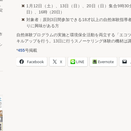
。
1月12日（土）、13日（日）、20日（日）集合9時30分
定
日）、16時（20日）
対象者：原則3日間参加できる18才以上の自然体験指導
りに興味がある方
市
自然体験プログラムの実施と環境保全活動を両立する「エコ
キルアップを行う。13日に行うスノーケリング体験の機材は講
シ
*
455
号掲載
Facebook
X
LINE
Evernote