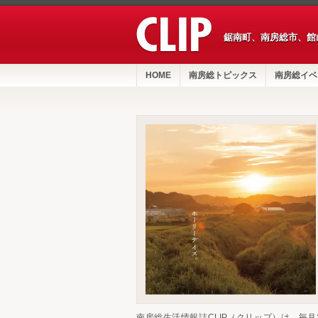
鋸南町、南房総市、館
HOME
南房総トピックス
南房総イベ
南房総生活情報誌CLIP（クリップ）は、毎月