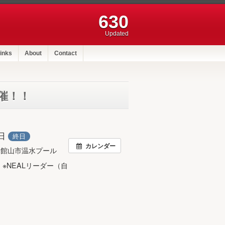
630
Updated
inks
About
Contact
開催！！
0日
終日
カレンダー
・館山市温水プール
※NEALリーダー（自