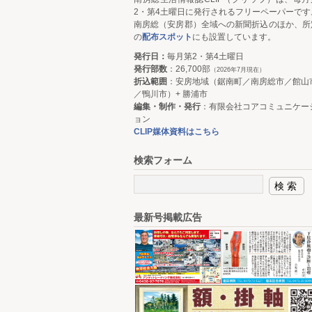
2・第4土曜日に発行されるフリーペーパーです
南房総（安房郡）全域への新聞折込のほか、所
の
配布スポット
にも設置しています。
発行日：
毎月第2・第4土曜日
発行部数
：26,700部
（2026年7月現在）
折込範囲
：安房地域（鋸南町／南房総市／館山
／鴨川市）+ 勝浦市
編集・制作・発行
：有限会社コアコミュニケー
ョン
CLIP媒体資料はこちら
検索フォーム
最新号掲載広告