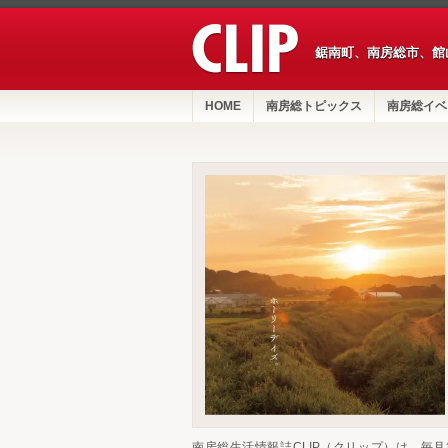
鋸南町、南房総市、館
HOME
南房総トピックス
南房総イベ
南房総生活情報誌CLIP（クリップ）は、毎月