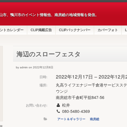
山市、鴨川市のイベント情報他、南房総の地域情報を発信。
ントカレンダー
CLIP掲載広告
CLIPバックナンバー
カバーフォト
L
海辺のスローフェスタ
by admin on 2022年12月8日
2022年12月17日 – 2022年12
日時:
丸高ライフエナジー千倉港サービスステ
場所:
ウンジ
南房総市千倉町平舘847-56
松井
お問い合わせ:
080-5480-4369
アート＆ギャラリー
南房総
第