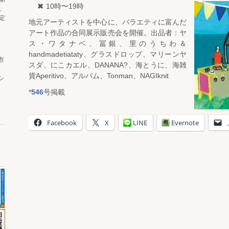
10時〜19時
。
定
地元アーティストを中心に、バラエティに富んだ
アート作品の合同展示販売会を開催。出品者：ヤ
ス・ワタナベ、冨銀、里のうちわ＆
handmadetiataty、グラスドロップ、マリーンヤ
市
スダ、にこカエル、DANANA?、海とうに、海雑
貨Aperitivo、アルバム、Tonman、NAGIknit
シ
*
546
号掲載
Facebook
X
LINE
Evernote