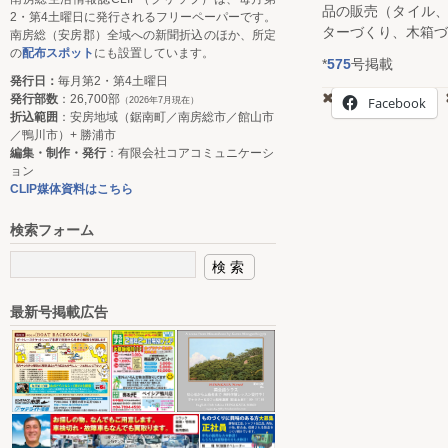
品の販売（タイル
2・第4土曜日に発行されるフリーペーパーです。
ターづくり、木箱づ
南房総（安房郡）全域への新聞折込のほか、所定
の
配布スポット
にも設置しています。
*
575
号掲載
発行日：
毎月第2・第4土曜日
発行部数
：26,700部
Facebook
（2026年7月現在）
折込範囲
：安房地域（鋸南町／南房総市／館山市
／鴨川市）+ 勝浦市
編集・制作・発行
：有限会社コアコミュニケーシ
ョン
CLIP媒体資料はこちら
検索フォーム
最新号掲載広告