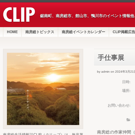
鋸南町、南房総市、館山市、鴨川市のイベント情報他
HOME
南房総トピックス
南房総イベントカレンダー
CLIP掲載広
手仕事展
by admin on 2024年3月21
日時:
場所:
お問い合わせ:
南房総の作家仲間（
南房総生活情報誌CLIP（クリップ）は、毎月第