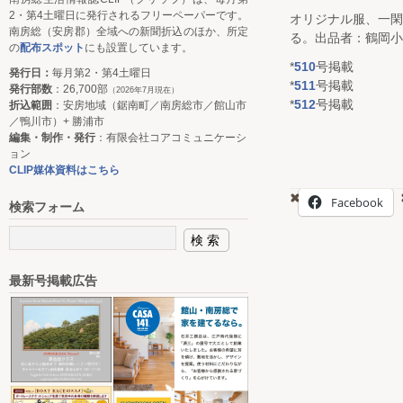
2・第4土曜日に発行されるフリーペーパーです。
オリジナル服、一
南房総（安房郡）全域への新聞折込のほか、所定
る。出品者：鶴岡小
の
配布スポット
にも設置しています。
*
510
号掲載
発行日：
毎月第2・第4土曜日
*
511
号掲載
発行部数
：26,700部
（2026年7月現在）
*
512
号掲載
折込範囲
：安房地域（鋸南町／南房総市／館山市
／鴨川市）+ 勝浦市
編集・制作・発行
：有限会社コアコミュニケーシ
ョン
CLIP媒体資料はこちら
Facebook
検索フォーム
最新号掲載広告