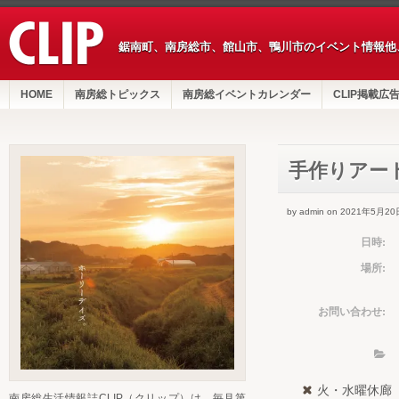
鋸南町、南房総市、館山市、鴨川市のイベント情報他
HOME
南房総トピックス
南房総イベントカレンダー
CLIP掲載広
手作りアー
by admin on 2021年5月20
日時:
場所:
お問い合わせ:
火・水曜休廊
南房総生活情報誌CLIP（クリップ）は、毎月第