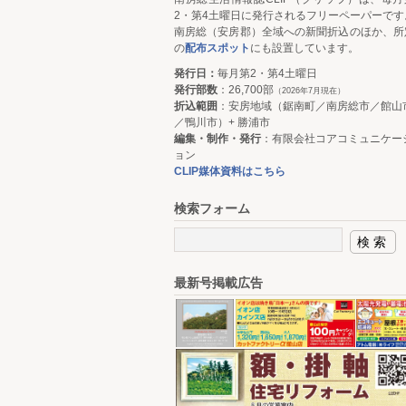
2・第4土曜日に発行されるフリーペーパーです
南房総（安房郡）全域への新聞折込のほか、所
の
配布スポット
にも設置しています。
発行日：
毎月第2・第4土曜日
発行部数
：26,700部
（2026年7月現在）
折込範囲
：安房地域（鋸南町／南房総市／館山
／鴨川市）+ 勝浦市
編集・制作・発行
：有限会社コアコミュニケー
ョン
CLIP媒体資料はこちら
検索フォーム
最新号掲載広告