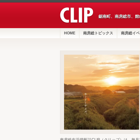
鋸南町、南房総市、館
HOME
南房総トピックス
南房総イベ
南房総生活情報誌CLIP（クリップ）は、毎月