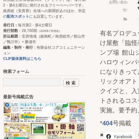
お問い合わ
2・第4土曜日に発行されるフリーペーパーです。
せ:
南房総（安房郡）全域への新聞折込のほか、所定
の
配布スポット
にも設置しています。
発行日：
毎月第2・第4土曜日
発行部数
：26,700部
（2026年7月現在）
有名プロデュ
折込範囲
：安房地域（鋸南町／南房総市／館山市
け屋敷「臨怪
／鴨川市）+ 勝浦市
編集・制作・発行
：有限会社コアコミュニケーシ
ンプ場 館山
ョン
CLIP媒体資料はこちら
ハロウィンパ
になりきって
検索フォーム
リックオアト
クイズと、入
最新号掲載広告
トされるコス
実施。要予約
*
404
号掲載
Facebook