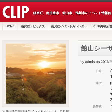
鋸南町、南房総市、館山市、鴨川市のイベント情報他
HOME
南房総トピックス
南房総イベントカレンダー
CLIP掲載広
館山シー
by admin on 201
日時:
場所:
参加費:
南房総生活情報誌CLIP（クリップ）は、毎月第