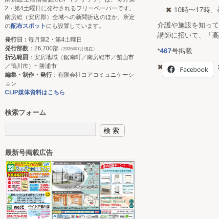
2・第4土曜日に発行されるフリーペーパーです。
10時〜17時
南房総（安房郡）全域への新聞折込のほか、所定
介護や施設を知って
の
配布スポット
にも設置しています。
講師に招いて、「高
発行日：
毎月第2・第4土曜日
発行部数
：26,700部
（2026年7月現在）
*
467
号掲載
折込範囲
：安房地域（鋸南町／南房総市／館山市
／鴨川市）+ 勝浦市
Facebook
編集・制作・発行
：有限会社コアコミュニケーシ
ョン
CLIP媒体資料はこちら
検索フォーム
最新号掲載広告