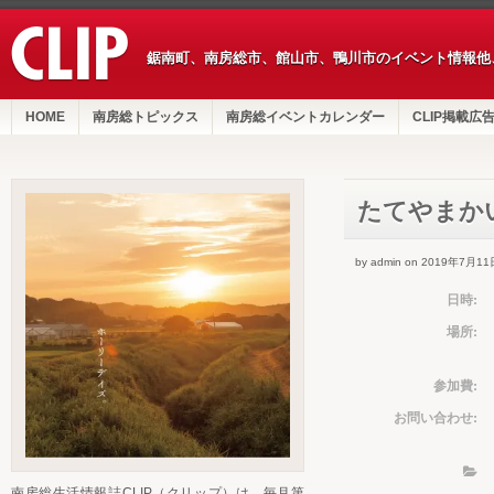
鋸南町、南房総市、館山市、鴨川市のイベント情報他
HOME
南房総トピックス
南房総イベントカレンダー
CLIP掲載広
たてやまか
by admin on 2019年7月11
日時:
場所:
参加費:
お問い合わせ:
南房総生活情報誌CLIP（クリップ）は、毎月第