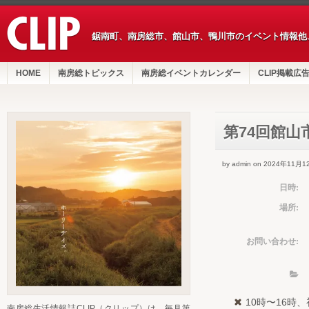
鋸南町、南房総市、館山市、鴨川市のイベント情報他
HOME
南房総トピックス
南房総イベントカレンダー
CLIP掲載広
第74回館山
by admin on 2024年11月1
日時:
場所:
お問い合わせ:
10時〜16時
南房総生活情報誌CLIP（クリップ）は、毎月第