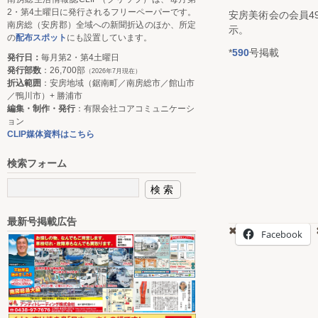
2・第4土曜日に発行されるフリーペーパーです。
安房美術会の会員4
南房総（安房郡）全域への新聞折込のほか、所定
示。
の
配布スポット
にも設置しています。
*
590
号掲載
発行日：
毎月第2・第4土曜日
発行部数
：26,700部
（2026年7月現在）
折込範囲
：安房地域（鋸南町／南房総市／館山市
／鴨川市）+ 勝浦市
編集・制作・発行
：有限会社コアコミュニケーシ
ョン
CLIP媒体資料はこちら
検索フォーム
最新号掲載広告
Facebook