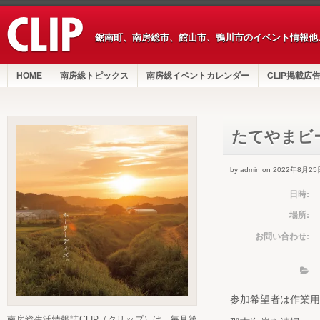
鋸南町、南房総市、館山市、鴨川市のイベント情報他
HOME
南房総トピックス
南房総イベントカレンダー
CLIP掲載広
たてやまビ
by admin on 2022年8月25
日時:
場所:
お問い合わせ:
参加希望者は作業用
南房総生活情報誌CLIP（クリップ）は、毎月第