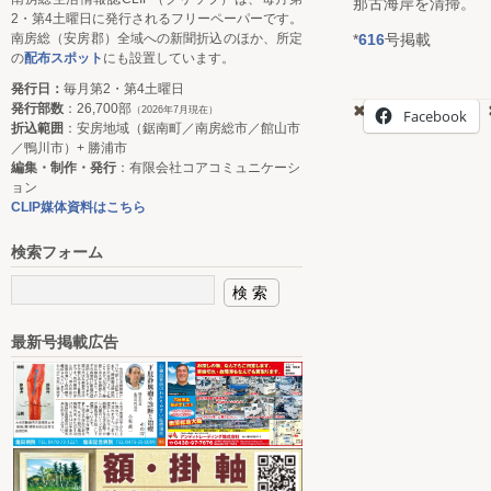
那古海岸を清掃。
2・第4土曜日に発行されるフリーペーパーです。
*
616
号掲載
南房総（安房郡）全域への新聞折込のほか、所定
の
配布スポット
にも設置しています。
発行日：
毎月第2・第4土曜日
発行部数
：26,700部
（2026年7月現在）
Facebook
折込範囲
：安房地域（鋸南町／南房総市／館山市
／鴨川市）+ 勝浦市
編集・制作・発行
：有限会社コアコミュニケーシ
ョン
CLIP媒体資料はこちら
検索フォーム
最新号掲載広告