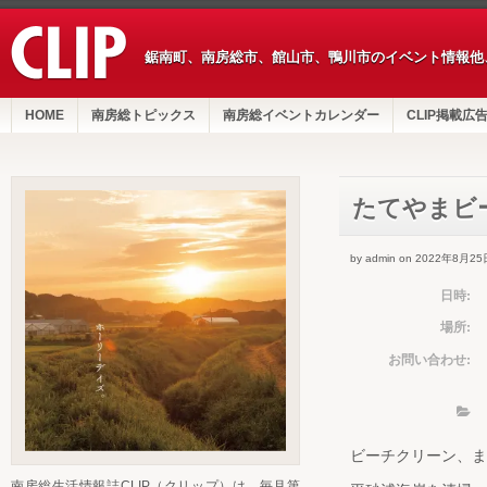
鋸南町、南房総市、館山市、鴨川市のイベント情報他
HOME
南房総トピックス
南房総イベントカレンダー
CLIP掲載広
たてやまビ
by admin on 2022年8月25
日時:
場所:
お問い合わせ:
ビーチクリーン、ま
南房総生活情報誌CLIP（クリップ）は、毎月第