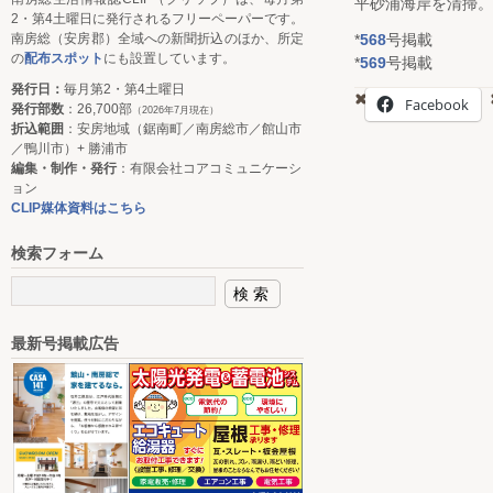
平砂浦海岸を清掃。
2・第4土曜日に発行されるフリーペーパーです。
*
568
号掲載
南房総（安房郡）全域への新聞折込のほか、所定
の
配布スポット
にも設置しています。
*
569
号掲載
発行日：
毎月第2・第4土曜日
Facebook
発行部数
：26,700部
（2026年7月現在）
折込範囲
：安房地域（鋸南町／南房総市／館山市
／鴨川市）+ 勝浦市
編集・制作・発行
：有限会社コアコミュニケーシ
ョン
CLIP媒体資料はこちら
検索フォーム
最新号掲載広告