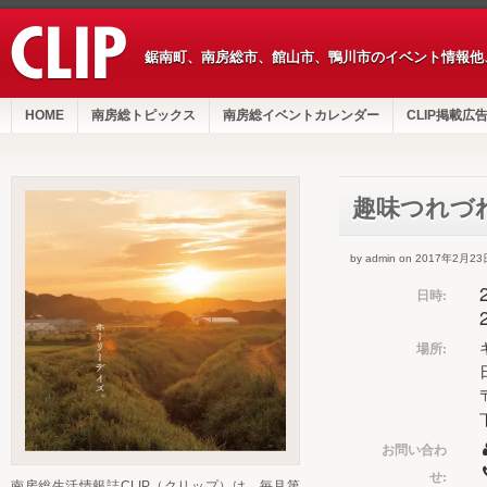
鋸南町、南房総市、館山市、鴨川市のイベント情報他
HOME
南房総トピックス
南房総イベントカレンダー
CLIP掲載広
趣味つれづ
by admin on 2017年2月23
日時:
場所:
お問い合わ
せ:
南房総生活情報誌CLIP（クリップ）は、毎月第