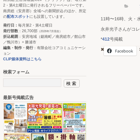
2・第4土曜日に発行されるフリーペーパーです。
南房総（安房郡）全域への新聞折込のほか、所定
の
配布スポット
にも設置しています。
11時〜16時、火・
発行日：
毎月第2・第4土曜日
永井光子さんがコレ
発行部数
：26,700部
（2026年7月現在）
折込範囲
：安房地域（鋸南町／南房総市／館山市
*
412
号掲載
／鴨川市）+ 勝浦市
編集・制作・発行
：有限会社コアコミュニケーシ
Facebook
ョン
CLIP媒体資料はこちら
検索フォーム
最新号掲載広告