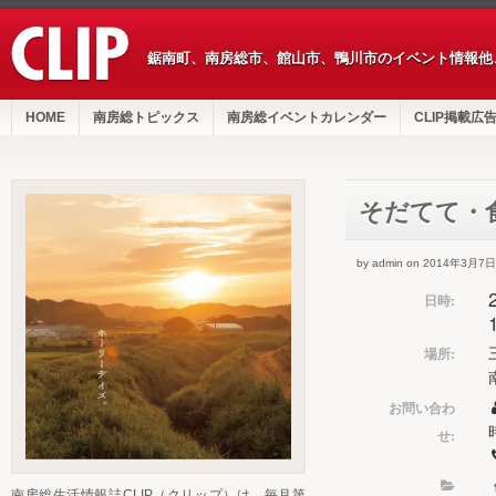
鋸南町、南房総市、館山市、鴨川市のイベント情報他
HOME
南房総トピックス
南房総イベントカレンダー
CLIP掲載広
そだてて・
by admin on 2014年3月7日
日時:
場所:
お問い合わ
せ:
南房総生活情報誌CLIP（クリップ）は、毎月第