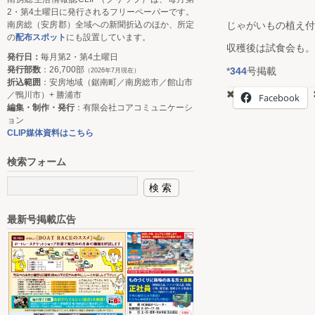
2・第4土曜日に発行されるフリーペーパーです。
南房総（安房郡）全域への新聞折込のほか、所定
じゃがいもの植え付
の
配布スポット
にも設置しています。
収穫後は試食会も。
発行日：
毎月第2・第4土曜日
発行部数
：26,700部
*
344
号掲載
（2026年7月現在）
折込範囲
：安房地域（鋸南町／南房総市／館山市
／鴨川市）+ 勝浦市
Facebook
編集・制作・発行
：有限会社コアコミュニケーシ
ョン
CLIP媒体資料はこちら
検索フォーム
最新号掲載広告