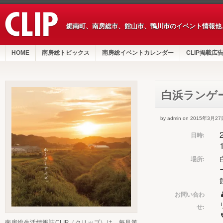
鋸南町、南房総市、館山市、鴨川市のイベント情報他
HOME
南房総トピックス
南房総イベントカレンダー
CLIP掲載広
白浜ランゲ
by admin on 2015年3月27
日時:
場所:
お問い合わ
せ:
南房総生活情報誌CLIP（クリップ）は、毎月第