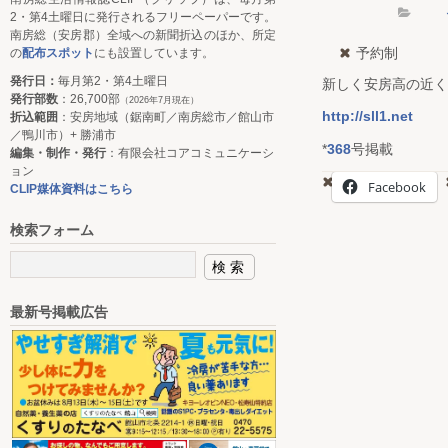
2・第4土曜日に発行されるフリーペーパーです。
南房総（安房郡）全域への新聞折込のほか、所定
予約制
の
配布スポット
にも設置しています。
発行日：
毎月第2・第4土曜日
新しく安房高の近く
発行部数
：26,700部
（2026年7月現在）
http://sll1.net
折込範囲
：安房地域（鋸南町／南房総市／館山市
／鴨川市）+ 勝浦市
*
368
号掲載
編集・制作・発行
：有限会社コアコミュニケーシ
ョン
Facebook
CLIP媒体資料はこちら
検索フォーム
最新号掲載広告