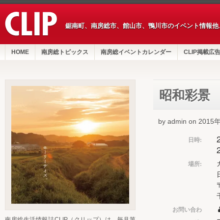
鋸南町、南房総市、館山市、鴨川市のイベント情報他
HOME
南房総トピックス
南房総イベントカレンダー
CLIP掲載広
昭和彩景
by admin on 201
日時:
場所:
お問い合わ
南房総生活情報誌CLIP（クリップ）は、毎月第