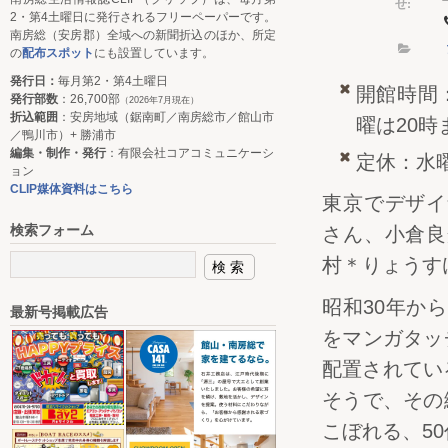
せ:
2・第4土曜日に発行されるフリーペーパーです。
南房総（安房郡）全域への新聞折込のほか、所定
の
配布スポット
にも設置しています。
発行日：
毎月第2・第4土曜日
開館時間：
発行部数
：26,700部
（2026年7月現在）
折込範囲
：安房地域（鋸南町／南房総市／館山市
曜は20時
／鴨川市）+ 勝浦市
編集・制作・発行
：有限会社コアコミュニケーシ
定休：水
ョン
CLIP媒体資料はこちら
東京でデザイ
検索フォーム
さん、小倉良
村＊りょうす
昭和30年か
最新号掲載広告
をマンガタッ
配置されてい
そうで、その
こぼれる、5