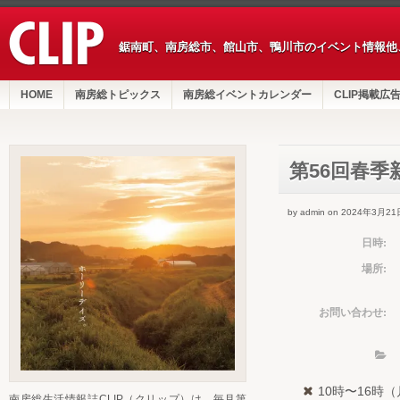
鋸南町、南房総市、館山市、鴨川市のイベント情報他
HOME
南房総トピックス
南房総イベントカレンダー
CLIP掲載広
第56回春季
by admin on 2024年3月21
日時:
場所:
お問い合わせ:
10時〜16時
南房総生活情報誌CLIP（クリップ）は、毎月第