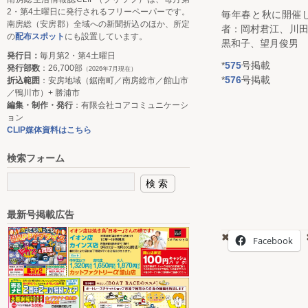
2・第4土曜日に発行されるフリーペーパーです。
毎年春と秋に開催
南房総（安房郡）全域への新聞折込のほか、所定
者：岡村君江、川
の
配布スポット
にも設置しています。
黒和子、望月俊男
発行日：
毎月第2・第4土曜日
*
575
号掲載
発行部数
：26,700部
（2026年7月現在）
*
576
号掲載
折込範囲
：安房地域（鋸南町／南房総市／館山市
／鴨川市）+ 勝浦市
編集・制作・発行
：有限会社コアコミュニケーシ
ョン
CLIP媒体資料はこちら
検索フォーム
最新号掲載広告
Facebook