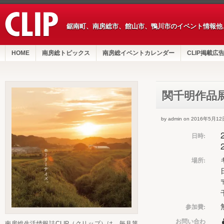
鋸南町、南房総市、館山市、鴨川市のイベント情報他
HOME
南房総トピックス
南房総イベントカレンダー
CLIP掲載広
関千明作品
by admin on 2016年5月12
日時:
場所:
参加費:
お問い合わ
南房総生活情報誌CLIP（クリップ）は、毎月第