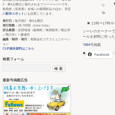
2・第4土曜日に発行されるフリーペーパーです。
せ:
南房総（安房郡）全域への新聞折込のほか、所定
の
配布スポット
にも設置しています。
発行日：
毎月第2・第4土曜日
11時〜17時
発行部数
：26,700部
（2026年7月現在）
折込範囲
：安房地域（鋸南町／南房総市／館山市
シーレのオーナー
／鴨川市）+ 勝浦市
ールを材料に作った
編集・制作・発行
：有限会社コアコミュニケーシ
ョン
*
394
号掲載
CLIP媒体資料はこちら
Facebook
検索フォーム
最新号掲載広告