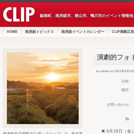
鋸南町、南房総市、館山市、鴨川市のイベント情報他
HOME
南房総トピックス
南房総イベントカレンダー
CLIP掲載広
演劇的フォ
by admin on 2021年6月10
日時:
場所:
お問い合わせ:
6月18日（金
南房総生活情報誌CLIP（クリップ）は、毎月第