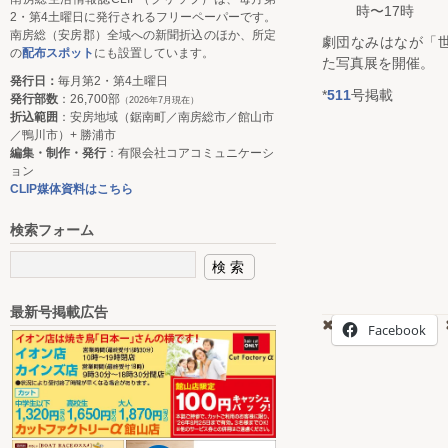
時〜17時
2・第4土曜日に発行されるフリーペーパーです。
南房総（安房郡）全域への新聞折込のほか、所定
劇団なみはなが「
の
配布スポット
にも設置しています。
た写真展を開催。
発行日：
毎月第2・第4土曜日
*
511
号掲載
発行部数
：26,700部
（2026年7月現在）
折込範囲
：安房地域（鋸南町／南房総市／館山市
／鴨川市）+ 勝浦市
編集・制作・発行
：有限会社コアコミュニケーシ
ョン
CLIP媒体資料はこちら
検索フォーム
最新号掲載広告
Facebook