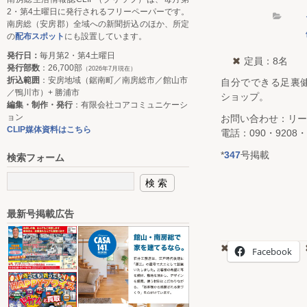
2・第4土曜日に発行されるフリーペーパーです。
南房総（安房郡）全域への新聞折込のほか、所定
の
配布スポット
にも設置しています。
発行日：
毎月第2・第4土曜日
定員：8名
発行部数
：26,700部
（2026年7月現在）
折込範囲
：安房地域（鋸南町／南房総市／館山市
自分でできる足裏
／鴨川市）+ 勝浦市
ショップ。
編集・制作・発行
：有限会社コアコミュニケーシ
ョン
お問い合わせ：リー
CLIP媒体資料はこちら
電話：090・9208・
*
347
号掲載
検索フォーム
最新号掲載広告
Facebook