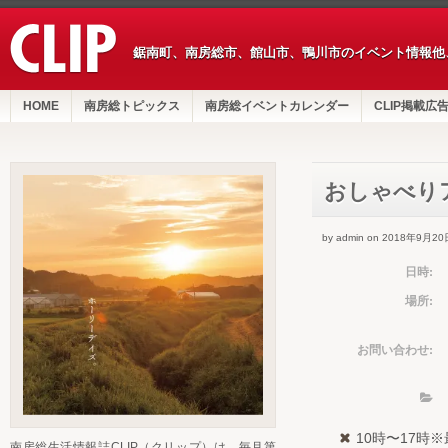
鋸南町、南房総市、館山市、鴨川市のイベント情報他
HOME
南房総トピックス
南房総イベントカレンダー
CLIP掲載広
おしゃべり
by admin on 2018年9月20
日時:
場所:
お問い合わせ:
10時〜17時
南房総生活情報誌CLIP（クリップ）は、毎月第