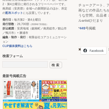
2・第4土曜日に発行されるフリーペーパーです。
チョークアート、
南房総（安房郡）全域への新聞折込のほか、所定
画などの作品たち
の
配布スポット
にも設置しています。
うな空間。出品者：
発行日：
毎月第2・第4土曜日
ルartistひだまり
発行部数
：26,700部
（2026年7月現在）
*
449
号掲載
折込範囲
：安房地域（鋸南町／南房総市／館山市
／鴨川市）+ 勝浦市
編集・制作・発行
：有限会社コアコミュニケーシ
ョン
CLIP媒体資料はこちら
Facebook
検索フォーム
最新号掲載広告