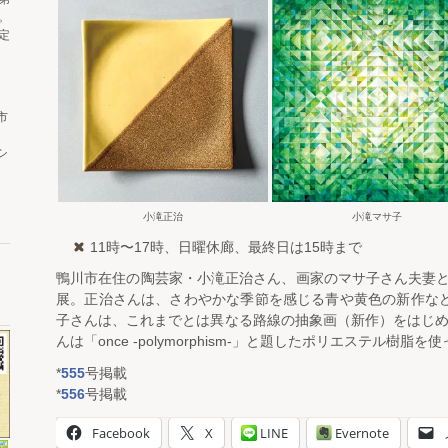
。
定
市
シ
小滝正治
小滝マサ子
11時〜17時、日曜休廊、最終日は15時まで
鴨川市在住の陶芸家・小滝正治さん、画家のマサ子さん夫妻
展。正治さんは、さわやかな季節を感じる青や黄色の新作など
子さんは、これまでとは異なる路線の抽象画（新作）をはじめ
んは「once -polymorphism-」と題したポリエステル樹
*
555
号掲載
*
556
号掲載
Facebook
X
LINE
Evernote