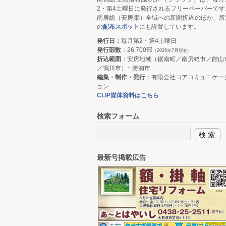
2・第4土曜日に発行されるフリーペーパーです
南房総（安房郡）全域への新聞折込のほか、所
の
配布スポット
にも設置しています。
発行日：
毎月第2・第4土曜日
発行部数
：26,700部
（2026年7月現在）
折込範囲
：安房地域（鋸南町／南房総市／館山
／鴨川市）+ 勝浦市
編集・制作・発行
：有限会社コアコミュニケー
ョン
CLIP媒体資料はこちら
検索フォーム
最新号掲載広告