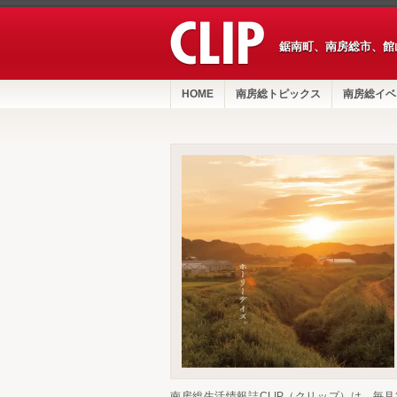
鋸南町、南房総市、館
HOME
南房総トピックス
南房総イベ
南房総生活情報誌CLIP（クリップ）は、毎月