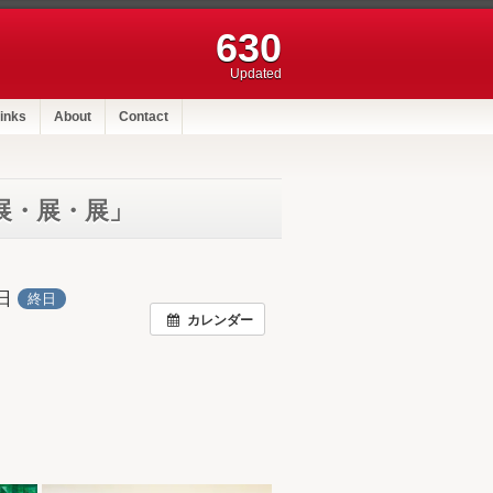
630
Updated
inks
About
Contact
展・展・展」
1日
終日
カレンダー