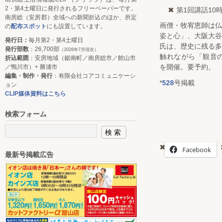
2・第4土曜日に発行されるフリーペーパーです。
第1回講話10
南房総（安房郡）全域への新聞折込のほか、所定
画僧・牧宥恵師は
の
配布スポット
にも設置しています。
姿と心」、大阪大
発行日：
毎月第2・第4土曜日
氏は、歴史に残る
発行部数
：26,700部
（2026年7月現在）
触れながら「観音
折込範囲
：安房地域（鋸南町／南房総市／館山市
を開催。要予約。
／鴨川市）+ 勝浦市
編集・制作・発行
：有限会社コアコミュニケーシ
*
528
号掲載
ョン
CLIP媒体資料はこちら
検索フォーム
Facebook
最新号掲載広告