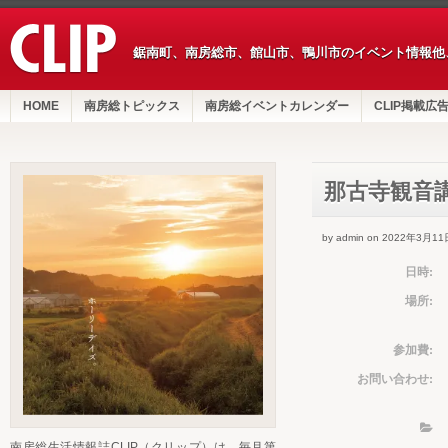
鋸南町、南房総市、館山市、鴨川市のイベント情報他
HOME
南房総トピックス
南房総イベントカレンダー
CLIP掲載広
那古寺観音
by admin on 2022年3月11
日時:
場所:
参加費:
お問い合わせ:
南房総生活情報誌CLIP（クリップ）は、毎月第