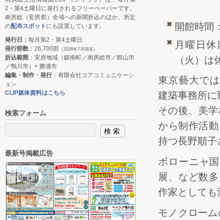
2・第4土曜日に発行されるフリーペーパーです。
南房総（安房郡）全域への新聞折込のほか、所定
開館時間：
の
配布スポット
にも設置しています。
発行日：
毎月第2・第4土曜日
月曜日休
発行部数
：26,700部
（2026年7月現在）
折込範囲
：安房地域（鋸南町／南房総市／館山市
（火）は
／鴨川市）+ 勝浦市
編集・制作・発行
：有限会社コアコミュニケーシ
東京藝大では
ョン
CLIP媒体資料はこちら
建築事務所に
その後、美学
検索フォーム
から制作活動
持つ長野順子
最新号掲載広告
ボローニャ国
展、など数多
作家としても
モノクローム