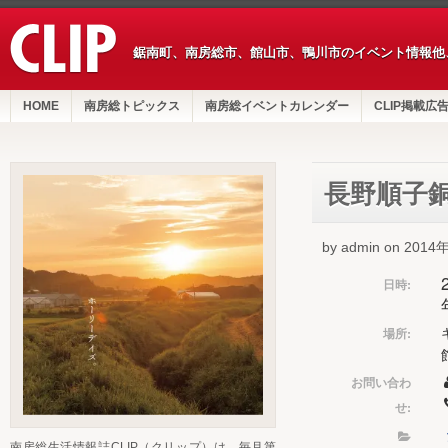
鋸南町、南房総市、館山市、鴨川市のイベント情報他
HOME
南房総トピックス
南房総イベントカレンダー
CLIP掲載広
長野順子
by admin on 201
日時:
場所:
お問い合わ
せ:
南房総生活情報誌CLIP（クリップ）は、毎月第