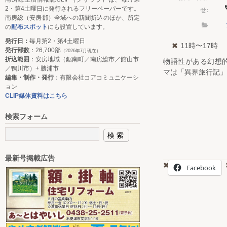
2・第4土曜日に発行されるフリーペーパーです。
せ:
南房総（安房郡）全域への新聞折込のほか、所定
の
配布スポット
にも設置しています。
発行日：
毎月第2・第4土曜日
11時〜17時
発行部数
：26,700部
（2026年7月現在）
折込範囲
：安房地域（鋸南町／南房総市／館山市
物語性がある幻想
／鴨川市）+ 勝浦市
マは「異界旅行記」
編集・制作・発行
：有限会社コアコミュニケーシ
ョン
CLIP媒体資料はこちら
検索フォーム
最新号掲載広告
Facebook