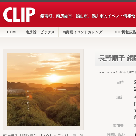
鋸南町、南房総市、館山市、鴨川市のイベント情報他
HOME
南房総トピックス
南房総イベントカレンダー
CLIP掲載広
長野順子 銅
by admin on 2016年7月21
日時:
場所:
参加費:
お問い合わ
南房総生活情報誌CLIP（クリップ）は、毎月第