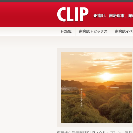
鋸南町、南房総市、館
HOME
南房総トピックス
南房総イベ
南房総生活情報誌CLIP（クリップ）は、毎月