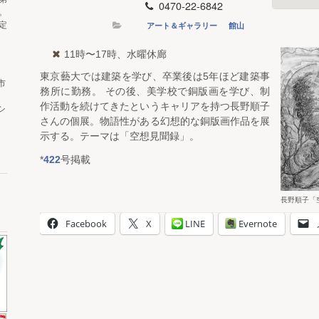
0470-22-6842
。
アート＆ギャラリー
館山
定
11時〜17時、水曜休廊
東京藝大では建築を学び、卒業後は5年ほど建築事
市
務所に勤務。 その後、美学校で銅版画を学び、制
作活動を続けてきたというキャリアを持つ長野順子
シ
さんの個展。物語性がある幻想的な銅版画作品を展
示する。テーマは「空想見聞録」。
*
422
号掲載
長野順子「
Facebook
X
LINE
Evernote