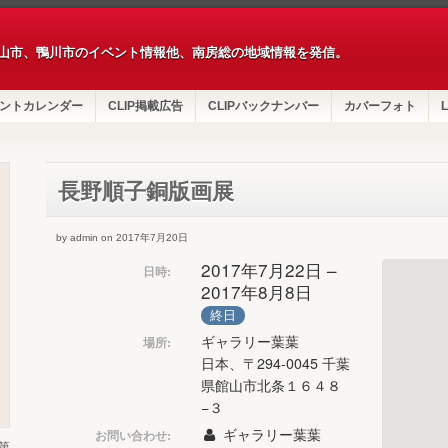
山市、鴨川市のイベント情報他、南房総の地域情報を発信。
ントカレンダー
CLIP掲載広告
CLIPバックナンバー
カバーフォト
L
長野順子銅版画展
by admin on 2017年7月20日
2017年7月22日 –
日時:
2017年8月8日
終日
ギャラリー葉葉
場所:
日本、〒294-0045 千葉
県館山市北条１６４８
−３
ギャラリー葉葉
お問い合わせ:
第