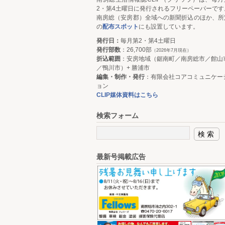
2・第4土曜日に発行されるフリーペーパーです
南房総（安房郡）全域への新聞折込のほか、所
の
配布スポット
にも設置しています。
発行日：
毎月第2・第4土曜日
発行部数
：26,700部
（2026年7月現在）
折込範囲
：安房地域（鋸南町／南房総市／館山
／鴨川市）+ 勝浦市
編集・制作・発行
：有限会社コアコミュニケー
ョン
CLIP媒体資料はこちら
検索フォーム
最新号掲載広告