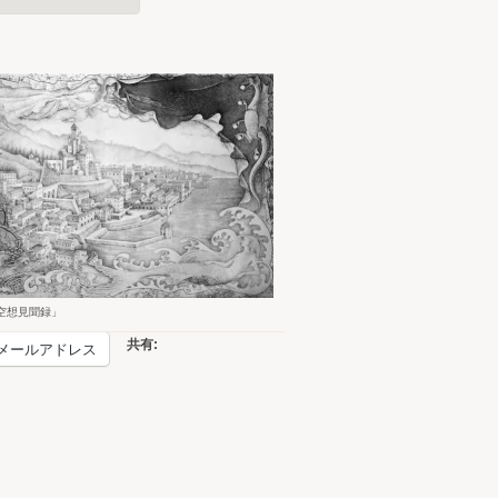
空想見聞録」
共有:
メールアドレス