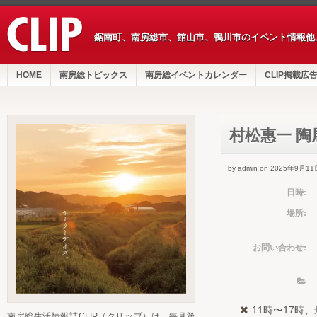
鋸南町、南房総市、館山市、鴨川市のイベント情報他
HOME
南房総トピックス
南房総イベントカレンダー
CLIP掲載広
村松惠一 陶
by admin on 2025年9月11
日時:
場所:
お問い合わせ:
11時〜17時
南房総生活情報誌CLIP（クリップ）は、毎月第