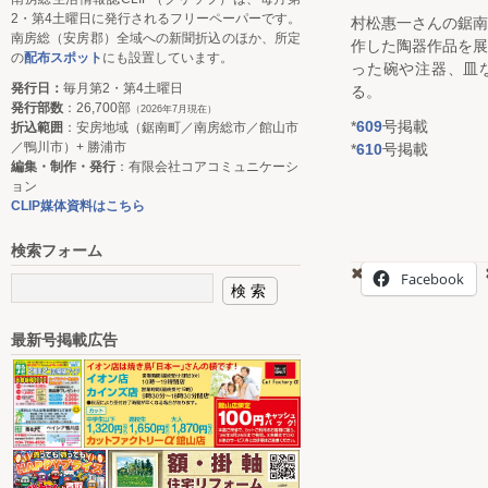
2・第4土曜日に発行されるフリーペーパーです。
村松惠一さんの鋸
南房総（安房郡）全域への新聞折込のほか、所定
作した陶器作品を
の
配布スポット
にも設置しています。
った碗や注器、皿
発行日：
毎月第2・第4土曜日
る。
発行部数
：26,700部
（2026年7月現在）
*
609
号掲載
折込範囲
：安房地域（鋸南町／南房総市／館山市
／鴨川市）+ 勝浦市
*
610
号掲載
編集・制作・発行
：有限会社コアコミュニケーシ
ョン
CLIP媒体資料はこちら
検索フォーム
Facebook
最新号掲載広告